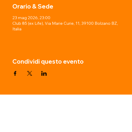
Orario & Sede
23 mag 2026, 23:00
Club 85 (ex Life), Via Marie Curie, 11, 39100 Bolzano BZ,
Italia
Condividi questo evento