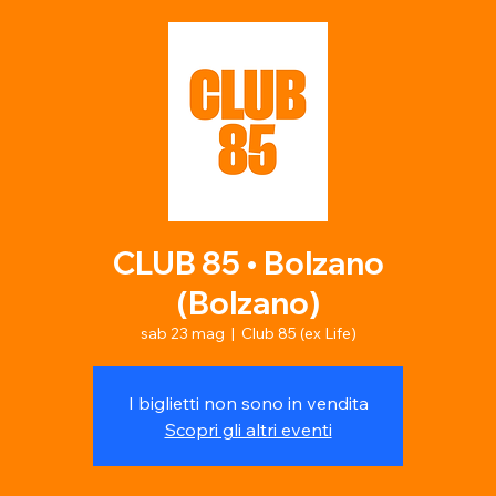
CLUB 85 • Bolzano
(Bolzano)
sab 23 mag
  |  
Club 85 (ex Life)
I biglietti non sono in vendita
Scopri gli altri eventi