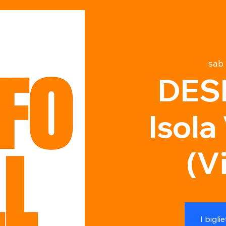
sab 
DESF
Isola
(V
I bigli