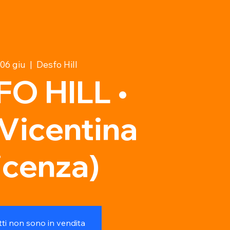
06 giu
  |  
Desfo Hill
O HILL •
 Vicentina
icenza)
etti non sono in vendita