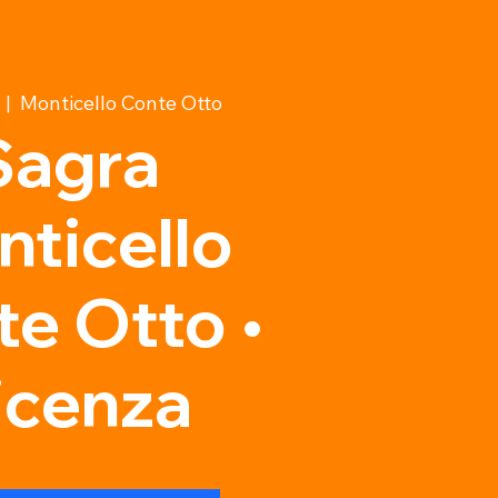
  |  
Monticello Conte Otto
Sagra
ticello
e Otto •
icenza