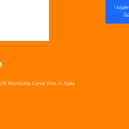
I bigli
Sc
e
10 Monticello Conte Otto VI, Italia