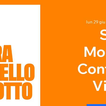
lun 29 giu
Mon
Cont
V