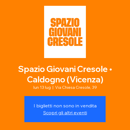
Spazio Giovani Cresole •
Caldogno (Vicenza)
lun 13 lug
  |  
Via Chiesa Cresole, 39
I biglietti non sono in vendita
Scopri gli altri eventi